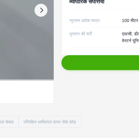
व्यापारिक संपत्तियाँ
न्यूनतम आदेश मात्रा:
100 मीटर
भुगतान की शर्तें:
एल/सी, डी/
वेस्टर्न यू
कपल केबल
परिरक्षित थर्मोकपल वायर जेके कोड