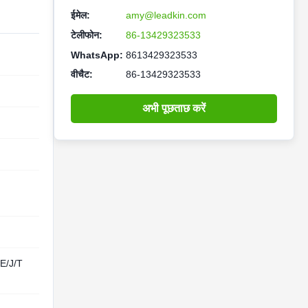
ईमेल:
amy@leadkin.com
टेलीफोन:
86-13429323533
WhatsApp:
8613429323533
वीचैट:
86-13429323533
अभी पूछताछ करें
/E/J/T