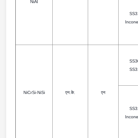
NiAl
SS3
Incone
SS3
SS3
NiCrSi-NiSi
एन.के.
एन
SS3
Incone