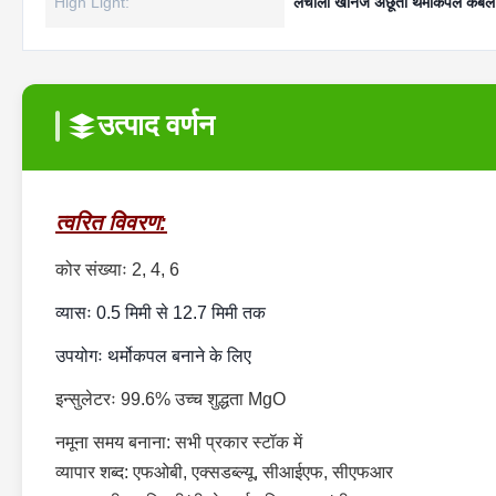
High Light:
लचीला खनिज अछूता थर्मोकपल केबल
उत्पाद वर्णन
त्वरित विवरण:
कोर संख्याः 2, 4, 6
व्यासः 0.5 मिमी से 12.7 मिमी तक
उपयोगः थर्मोकपल बनाने के लिए
इन्सुलेटरः 99.6% उच्च शुद्धता MgO
नमूना समय बनाना: सभी प्रकार स्टॉक में
व्यापार शब्द: एफओबी, एक्सडब्ल्यू, सीआईएफ, सीएफआर