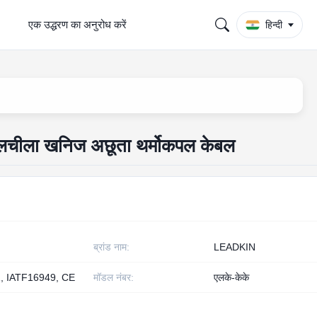
एक उद्धरण का अनुरोध करें
हिन्दी
 लचीला खनिज अछूता थर्मोकपल केबल
ब्रांड नाम:
LEADKIN
, IATF16949, CE
मॉडल नंबर:
एलके-केके