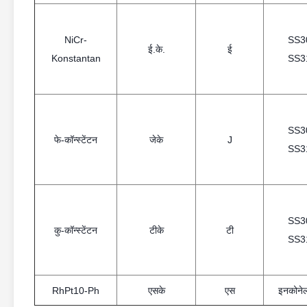
NiCr-
SS3
ई.के.
ई
Konstantan
SS3
SS3
फे-कॉन्स्टेंटन
जेके
J
SS3
SS3
कु-कॉन्स्टेंटन
टीके
टी
SS3
RhPt10-Ph
एसके
एस
इनकोने