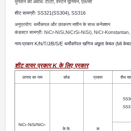
भुगतान की अवधिः टी/टी, वेस्टर्न यूनियन, एल/सी
शीट सामग्रीः SS321(SS304), SS316
अनुप्रयोगः थर्मोकपल और उपकरण मशीन के साथ कनेक्शन
कंडक्टर सामग्रीः NiCr-NiSi,NiCrSi-NiSi), NiCr-Konstanta
नामः
प्रकार K/N/T/J/B/S/E थर्मोकॉपल खनिज अछूता केबल (MI केब
शीट वायर प्रकार K के लिए प्रकार
उत्पाद का नाम
कोड
प्रकार
शैथ सा
SS3
SS3
NiCr-NiSi/NiCr-
के.के.
क