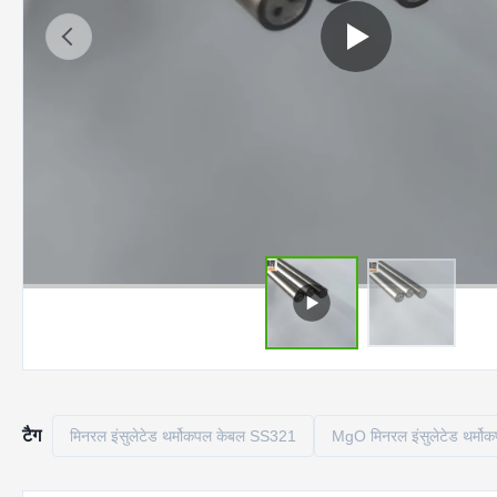
टैग
मिनरल इंसुलेटेड थर्मोकपल केबल SS321
MgO मिनरल इंसुलेटेड थर्मो