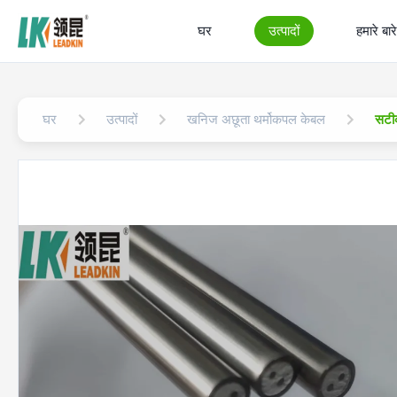
घर
उत्पादों
हमारे बारे 
घर
उत्पादों
खनिज अछूता थर्मोकपल केबल
सटी