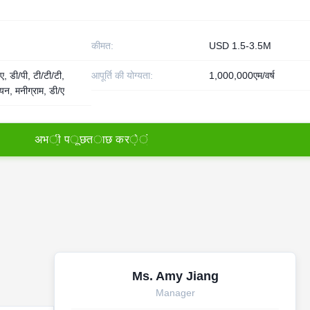
कीमत:
USD 1.5-3.5M
ए, डी/पी, टी/टी/टी,
आपूर्ति की योग्यता:
1,000,000एम/वर्ष
नियन, मनीग्राम, डी/ए
अ
भ
ी
प
ू
छ
त
ा
छ
क
र
े
ं
Ms. Amy Jiang
Manager