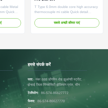
cable Metal
T Type 6.0mm double core high accuracy
8mm Quick
thermocouple mi cable Quick detail
l metal
Name:LEADKIN hot sell metal sheath T
type cable Type: K,N,E,J,T,R,B,S,Pt100
एं
सबसे अच्छी कीमत पाएं
ctor material:
Conductor material: NiCr-NiSi, NiCrSi-
-Konstantan,
NiSi), NiCr-Konstantan, Fe-Konstantan,
n Insulator:
Cu-Konstantan Insulator: 99.6% high
number: 2, 4,
purity MgO Core number: 2, 4, 6 Sheath
S304), SS316,
material: SS321(SS304), SS316, SS310,
l Dia(mm):
Inconel600, Nicrobell Dia(mm): 0.25mm to
on:
12.7mm Application: connecting with
le and
thermocouple and instrument machine
हमसे संपर्क करें
Origin:
Place of Origin: Zhejiang,
पता:
नंबर 888 डोंगमिन रोड झुआंग्शी स्ट्रीट,
झेन्हाई जिला निंगबोसिटी झेजियांग प्रांत, चीन
टेलीफोन:
86-574-86627772
फैक्स:
86-574-86627770