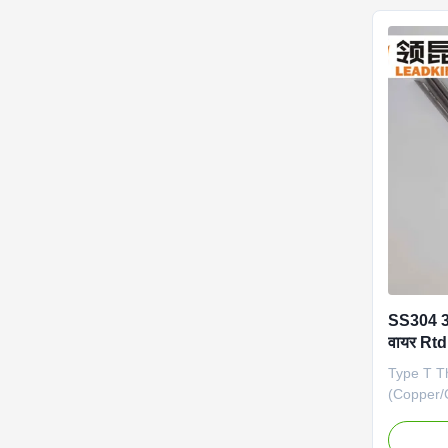
advantage
pickling 
density:
wall thic
standard 
treatment
wear
SS304 3
वायर Rtd
Type T T
(Copper/
very stab
used in e