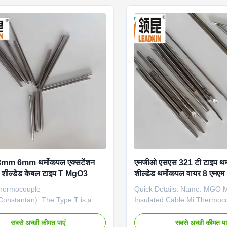
 Environment-friendly: no
0.25mm to 12.7mm Our mi c
clean armored cable Ultra-high
advantage Environment-frien
 nuclear grade 2500mg/cm3 Thick
pickling clean armored cable
k wire: 40% thicker than the
density: nuclear grade 250
of IEC and GB Solution heat
wall thick wire: 40% thicker t
:Improve the strength, hardness,
standard of IEC and GB Solu
treatment:Improve the streng
mm 6mm थर्मोकपल एक्सटेंशन
एमजीओ एसएस 321 टी टाइप थर
 शील्डेड केबल टाइप T MgO3
शील्डेड थर्मोकपल वायर 8 एमएम
hermocouple
Quick Details: Name: MGO M
Constantan): The Type T is a
Insulated Cable Mi Thermoc
le thermocouple and is often
Type: K/N/E/J/T Conductor ma
xtremely low temperature
NiSi, NiCrSi-NiSi), NiCr-Kon
सबसे अच्छी कीमत पाएं
सबसे अच्छी कीमत पा