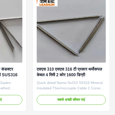
l metal
density: nuclear grade 2500mg/cm3 Thick
wall thick wire: 40% thicker than the
ctor material:
standard of IEC and GB Solution heat
treatment:Improve the strength, hardness,
wear
टी कंडक्टर
एसएस 310 एसएस 316 टी प्रकार थर्मोकपल
मिमी SUS316
केबल 4 मिमी 2 कोर 1600 डिग्री
 Duplex
Quick detail Name:Ss310 SS316 Mineral
eathed
Insulated Thermocouple Cable 2 Cores
: K/N/E/J/T
Type T Type: K,N,E,J,T,R,B,S,Pt100
i, NiCrSi-
Conductor material: NiCr-NiSi, NiCrSi-
एं
सबसे अच्छी कीमत पाएं
h material:
NiSi), NiCr-Konstantan, Fe-Konstantan,
Cu-Konstantan Insulator: 99.6% high
Dia(mm):
purity MgO Core number: 2, 4, 6 Sheath