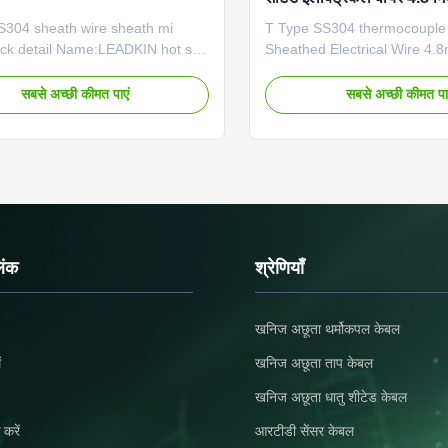
S304 sheath wire sheath mi
T Type SS304 thermocouple 
ck detail Name:LEADKIN hot sell
Sheathed Electrical Wire 4.
ath T type cable Type:
detail Name:LEADKIN hot sel
,R,B,S,Pt100 Conductor material:
sheath T type cable Type:
सबसे अच्छी कीमत पाएं
सबसे अच्छी कीमत पा
, NiCrSi-NiSi), NiCr-Konstantan,
K,N,E,J,T,R,B,S,Pt100 Condu
ntan, Cu-Konstantan Insulator:
NiCr-NiSi, NiCrSi-NiSi), NiCr
gh purity MgO Core number: 2, 4,
Fe-Konstantan, Cu-Konstanta
 material: SS321(SS304), SS316,
99.6% high purity MgO Core 
conel600, Nicrobell Dia(mm):
6 Sheath material: SS321(S
o 12.7mm Application:
SS310, Inconel600, Nicrobel
ng with thermocouple and
0.25mm to 12.7mm Applicati
t machine Place of Origin:
connecting with thermocoup
िंक
श्रेणियाँ
 China (Mainland) Eco
instrument machine Place of 
खनिज अछूता थर्मोकपल केबल
ं
खनिज अछूता ताप केबल
खनिज अछूता धातु शीटेड केबल
 करें
आरटीडी सेंसर केबल