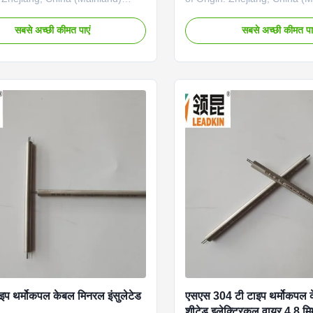
 I-0.4%t, II-0.75%t, III-1.5%t
Accuracy: I-0.4%t, II-0.75%t, 
er: 2,3,4,6 Inorganic mineral
Core number: 2,3,4,6 Inorga
सबसे अच्छी कीमत पाएं
सबसे अच्छी कीमत पा
 lead material: Ni, Cu Insulator:
insulating lead material: Ni, 
gh purity MgO
99.6% high purity MgO
ate:ISO9001, IATF16949, CE
Certificate:ISO9001, IATF16
on: connecting with thermocouple
Application: connecting with
rument machine Sheath material:
and instrument machine Shea
0Ti, SS304S,SS316L,SS316, Cu
0Cr18Ni10Ti, SS304S,SS31
a(mm): φ3.0, φ4.0, φ6.0, φ8.0
Sheath Dia(mm): φ3.0, φ4.0,
Sheath Wire Type K: Product
Type for Sheath Wire Type K
de Type Shaeth
Name Code Type Shaeth
इप थर्मोकपल केबल मिनरल इंसुलेटेड
एसएस 304 टी टाइप थर्मोकपल 
शीटेड इलेक्ट्रिकल वायर 4.8 मि