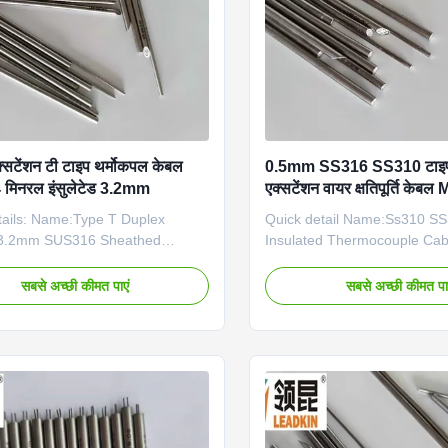
सटेंशन टी टाइप थर्मोकपल केबल
0.5mm SS316 SS310 टाइप 
िनरल इंसुलेटेड 3.2mm
एक्सटेंशन वायर क्षतिपूर्ति केब
tails: Name:Type T Duplex
Quick detail Name:Ss310 SS
 3.2mm SUS316 Sheathed
Insulated Thermocouple Cab
nsulated Cable Type: K/N/E/J/T
Type T Type: K,N,E,J,T,R,B,
 material: NiCr-NiSi, NiCrSi-
Conductor material: NiCr-NiS
सबसे अच्छी कीमत पाएं
सबसे अच्छी कीमत पा
Cr-Konstantan Sheath material:
NiSi), NiCr-Konstantan, Fe-
S304),
Cu-Konstantan Insulator: 99
S310,INCONEL600 Dia(mm):
purity MgO Core number: 2, 
o 12.7mm Our mi cable
material: Inconel600 Dia(mm
 Environment-friendly: no
12.7mm Application: connect
clean armored cable Ultra-high
thermocouple and instrumen
 nuclear grade 2500mg/cm3 Thick
Place of Origin: Zhejiang, Ch