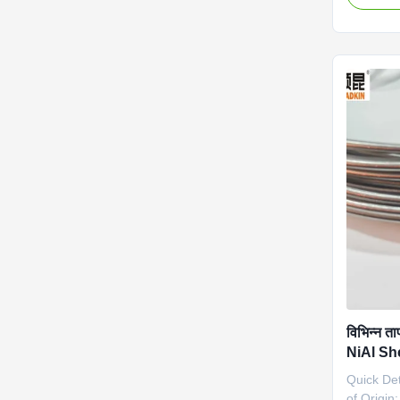
applicati
low freeze
environme
excellent
392F (–20
Name:SS3
Type T 3
material:
SS321(S
SS316,S
विभिन्न त
NiAl She
Quick Det
of Origin