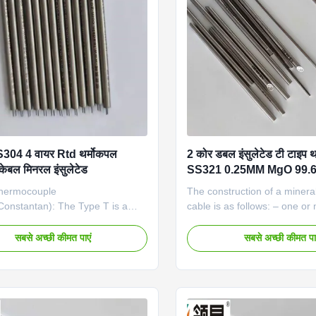
k wire: 40% thicker than the
(Mainland) Eco-friendly: Y
of IEC and GB Solution heat
Certificate: ISO Making samp
:Improve the strength,
304 4 वायर Rtd थर्मोकपल
2 कोर डबल इंसुलेटेड टी टाइप 
 केबल मिनरल इंसुलेटेड
SS321 0.25MM MgO 99.
hermocouple
The construction of a minera
Constantan): The Type T is a
cable is as follows: – one or
le thermocouple and is often
like conductors (cores) are
xtremely low temperature
high insulation quality mine
सबसे अच्छी कीमत पाएं
सबसे अच्छी कीमत पा
ons such as cryogenics or ultra
pressed into a metal tube (
rs. It is found in other laboratory
of oxidation and corrosion re
nts as well. The type T has
material. The entire materia
 repeatability between –380F to
is then processed using suit
0C to 200C).. Quick detail
steps to obtain the final dim