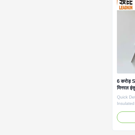
Name:Ss3
Thermoco
Type: K,
material:
6 करोड़ 
मिनरल इं
NiSi
Quick Det
Insulate
K/N/E/J/T
NiCrSi-Ni
material
SS316,S
0.25mm t