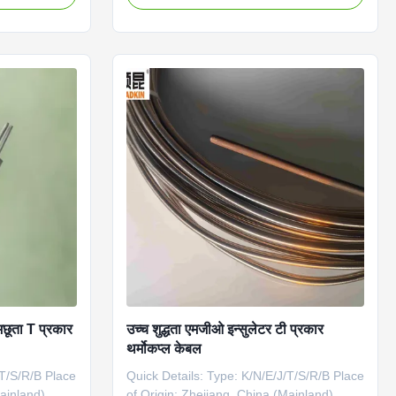
04),
Fe-Konstantan, Cu-Konstantan Insulator:
,SS446
99.6% high purity MgO Core number: 2, 4,
thermocouple
6 Sheath material: SS321(SS304), SS316,
 grade 446
SS310, Inconel600, Nicrobell Dia(mm):
non-heat
0.25mm to 12.7mm Application:
 provides
connecting with thermocouple and
perature
instrument machine Place of Origin:
ght per meter
Zhejiang, China (Mainland) Eco-friendly:
310
Yes MOQ: 100m Certificate: ISO
ूता T प्रकार
उच्च शुद्धता एमजीओ इन्सुलेटर टी प्रकार
थर्मोकप्ल केबल
/T/S/R/B Place
Quick Details: Type: K/N/E/J/T/S/R/B Place
Mainland)
of Origin: Zhejiang, China (Mainland)