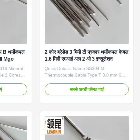
B थर्मोकपल
2 कोर ब्रेडेड 3 मिमी टी प्रकार थर्मोकपल केबल
ल MI Mgo
1.6 मिमी एमआई अल 2 ओ 3 इन्सुलेशन
316 Mineral
Quick Details: Name:SS304 Mi
le 2 Cores
Thermocouple Cable Type T 3.0 mm 6.0
S,Pt100
mm Conductor material:NiCrSi-NiSi
i, NiCrSi-
Sheath material: SS321(SS304),
एं
सबसे अच्छी कीमत पाएं
Konstantan,
SS316,SS310,INCONEL600,SS446
.6% high
Brand: LEADKIN Usage: for thermocouple
4, 6 Sheath
making Weight per meter Type Dia.
): 3.0mm to
SS304 SS316 SS310,INCONEL600 Single
ing with
Double Single Double K,N,E,J,T 1.0 0.006
t machine
0.0048 1.5 0.01 0.01 1.6 0.011
ina
0.012 2.0 0.019 0.018 3.0 0.04