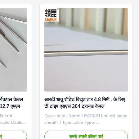
able
material: Inconel600 Dia(mm): 3.0mm to
dly: no
12.7mm Application: connecting with
 Ultra-high
thermocouple and instrument machine
0mg/cm3 Thick
Place of Origin: Zhejiang, China
han the
(Mainland) Eco-friendly: Yes MOQ: 100m
tion heat
Certificate: ISO Making sample time
th,
्मोकपल केबल
आरटी धातु शीटेड विद्युत तार 4.8 मिमी . के लिए
 12.7 एमएम
टी टाइप एसएस 304 ट्रायड केबल
ineral
Quick detail Name:LEADKIN hot sell metal
ouple Cable
sheath T type cable Type:
terial: NiCr-
K,N,E,J,T,R,B,S,Pt100 Conductor material:
stantan
NiCr-NiSi, NiCrSi-NiSi), NiCr-Konstantan,
एं
सबसे अच्छी कीमत पाएं