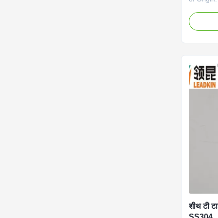
Accuracy:
Core numb
insulating
99.6% hi
Certific
Applicati
and inst
0Cr18Ni1
Sheath Di
Type for 
Name Co
शीथ टी टा
SS304