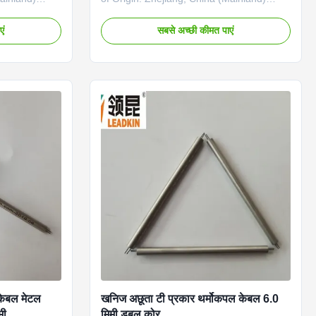
III-1.5%t
Accuracy: I-0.4%t, II-0.75%t, III-1.5%t
nic mineral
Core number: 2,3,4,6 Inorganic mineral
एं
सबसे अच्छी कीमत पाएं
Cu Insulator:
insulating lead material: Ni, Cu Insulator:
99.6% high purity MgO
949, CE
Certificate:ISO9001, IATF16949, CE
 thermocouple
Application: connecting with thermocouple
th material:
and instrument machine Sheath material:
6L,SS316, Cu
0Cr18Ni10Ti, SS304S,SS316L,SS316, Cu
 φ6.0, φ8.0
Sheath Dia(mm): φ3.0, φ4.0, φ6.0, φ8.0
: Product
Type for Sheath Wire Type K: Product
Name Code Type Shaeth
केबल मेटल
खनिज अछूता टी प्रकार थर्मोकपल केबल 6.0
मी
मिमी डबल कोर