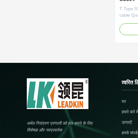
T Type S
cable Qui
metal she
K,N,E,J,T
NiCr-NiSi
Fe-Konsta
99.6% hi
6 Sheath
SS310, In
0.25mm t
connecti
instrumen
त्वरित ल
Zhejiang,
घर
हमारे बारे मे
उत्पादों
थर्मल नियंत्रण प्रणाली को हल करने के लिए
विशेषज्ञ और नवप्रवर्तक
हमसे संपर्क