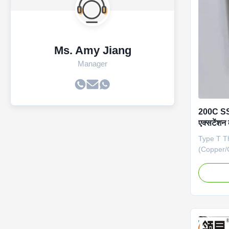
wall thic
standard 
treatment
Ms. Amy Jiang
Manager
200C SS
एक्सटेंशन
Type T T
(Copper/
very stab
used in e
applicati
low freeze
environme
excellent
392F (–20