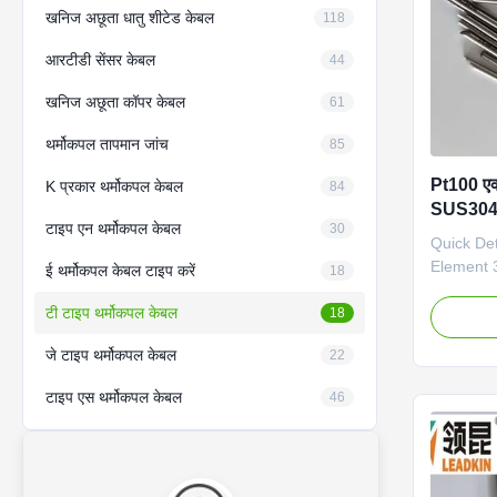
खनिज अछूता धातु शीटेड केबल
118
आरटीडी सेंसर केबल
44
खनिज अछूता कॉपर केबल
61
थर्मोकपल तापमान जांच
85
Pt100 एक्
K प्रकार थर्मोकपल केबल
84
SUS304 म
टाइप एन थर्मोकपल केबल
30
Quick De
Element
ई थर्मोकपल केबल टाइप करें
18
Mineral I
टी टाइप थर्मोकपल केबल
Conductor
18
NiSi), Ni
जे टाइप थर्मोकपल केबल
22
SS321(S
SS316,S
टाइप एस थर्मोकपल केबल
46
0.25mm t
advantage
pickling 
density: