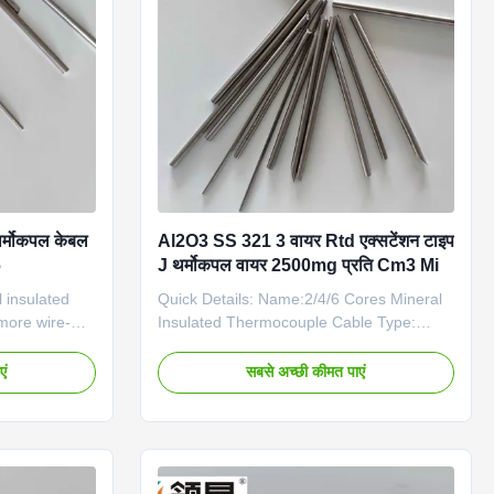
es MOQ: 100m
0.042 0.041 0.042 3.2 0.046 0.049 0.045
le time
4.0 0.074 0.075 0.076 4.8 0.102
0.107 0.106 5
थर्मोकपल केबल
Al2O3 SS 321 3 वायर Rtd एक्सटेंशन टाइप
6
J थर्मोकपल वायर 2500mg प्रति Cm3 Mi
l insulated
Quick Details: Name:2/4/6 Cores Mineral
 more wire-
Insulated Thermocouple Cable Type:
 embedded in a
K/N/E/J/T Conductor material: NiCr-NiSi,
ral powder and
NiCrSi-NiSi), NiCr-Konstantan Sheath
एं
सबसे अच्छी कीमत पाएं
sheath) made
material: SS321(SS304),
sistant
SS316,SS310,INCONEL600 Dia(mm):
l combination
0.25mm to 12.7mm Our mi cable
able forming
advantage Environment-friendly: no
ensions. Quick
pickling clean armored cable Ultra-high