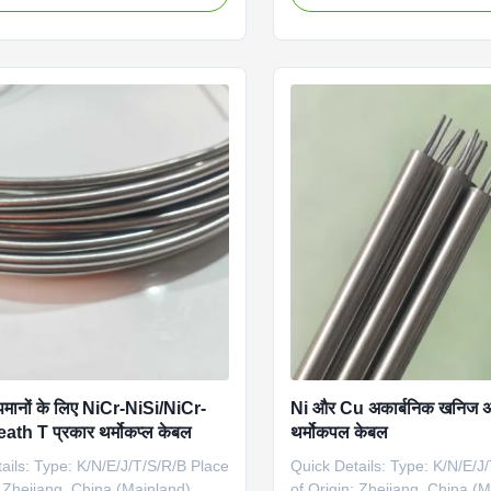
ons such as cryogenics or ultra
Sheath material: SS321(SS3
rs. It is found in other laboratory
SS316,SS310,INCONEL600
nts as well. The type T has
Brand: LEADKIN Usage: for 
 repeatability between –380F to
making Charecteristics: The
0C to 200C).. Quick Details:
stainless steel is a ferritic, 
04 Mi Thermocouple Cable
treatable stainless steel that
.0 mm 6.0 mm Conductor
good resistance to high tem
NiCrSi-NiSi Sheath material:
oxidation and corrosion. Wei
S304),
Type Dia. SS304 SS316 SS
S310,INCONEL600,SS446
ापमानों के लिए NiCr-NiSi/NiCr-
Ni और Cu अकार्बनिक खनिज अछ
ath T प्रकार थर्मोकप्ल केबल
थर्मोकपल केबल
ails: Type: K/N/E/J/T/S/R/B Place
Quick Details: Type: K/N/E/J
: Zhejiang, China (Mainland)
of Origin: Zhejiang, China (