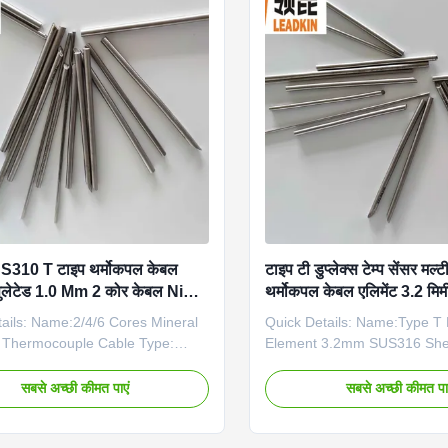
10 SS316 Mineral Insulated
detail Name:LEADKIN hot sel
uple Cable 2 Cores Type T
sheath T type cable Type:
N,E,J,T,R,B,S,Pt100 Conductor
K,N,E,J,T,R,B,S,Pt100 Condu
 NiCr-NiSi, NiCrSi-NiSi), NiCr
NiCr
SS310 T टाइप थर्मोकपल केबल
टाइप टी डुप्लेक्स टेम्प सेंसर मल्
सुलेटेड 1.0 Mm 2 कोर केबल NiCr-
थर्मोकपल केबल एलिमेंट 3.2 
ails: Name:2/4/6 Cores Mineral
Quick Details: Name:Type T
d Thermocouple Cable Type:
Element 3.2mm SUS316 Sh
 Conductor material: NiCr-NiSi,
Mineral Insulated Cable Type
Si), NiCr-Konstantan Sheath
Conductor material: NiCr-NiS
सबसे अच्छी कीमत पाएं
सबसे अच्छी कीमत पा
: SS321(SS304),
NiSi), NiCr-Konstantan Sheat
S310,INCONEL600 Dia(mm):
SS321(SS304),
o 12.7mm Our mi cable
SS316,SS310,INCONEL600 