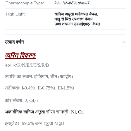
Thermocouple Type:
के/एन/ई/जे/टी/एस/आर/बी
High Light:
खनिज अछूता थर्मोकपल केबल
,
धातु से घिरा उपकरण केबल
,
उच्च तापमान एमआईएमएस केबल
उत्पाद वर्णन
त्वरित विवरण:
प्रकारः
K/N/E/J/T/S/R/B
उत्पत्ति का स्थान: झेजियांग, चीन (महाद्वीप)
सटीकताः I-0.4%t, II-0.75%t, III-1.5%t
कोर संख्याः 2,3,4,6
अकार्बनिक खनिज अछूता सीसा सामग्रीः Ni, Cu
इन्सुलेटरः 99.6% उच्च शुद्धता MgO