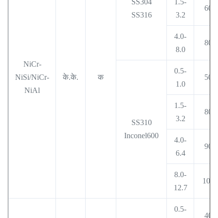
SS304
1.5-
600
SS316
3.2
4.0-
800
8.0
NiCr-
0.5-
NiSi/NiCr-
के.के.
क
500
1.0
NiAl
1.5-
800
3.2
SS310
Inconel600
4.0-
900
6.4
8.0-
1000
12.7
0.5-
400