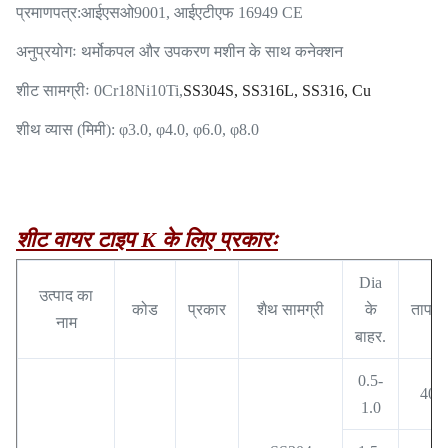
प्रमाणपत्र:
आईएसओ9001, आईएटीएफ 16949 CE
अनुप्रयोगः थर्मोकपल और उपकरण मशीन के साथ कनेक्शन
शीट सामग्रीः 0Cr18Ni10Ti,
SS304S, SS316L, SS316, Cu
शीथ व्यास (मिमी): φ3.0, φ4.0, φ6.0, φ8.0
शीट वायर टाइप K के लिए प्रकारः
Dia
उत्पाद का
कोड
प्रकार
शैथ सामग्री
के
तापमा
नाम
बाहर.
0.5-
400
1.0