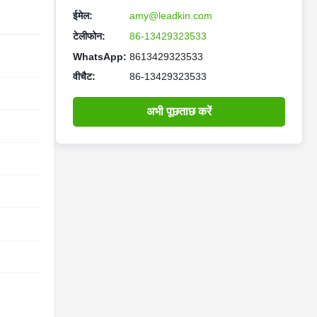
ईमेल:
amy@leadkin.com
टेलीफोन:
86-13429323533
WhatsApp:
8613429323533
वीचैट:
86-13429323533
अभी पूछताछ करें