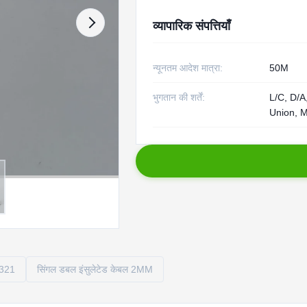
व्यापारिक संपत्तियाँ
न्यूनतम आदेश मात्रा:
50M
भुगतान की शर्तें:
L/C, D/A
Union, 
S321
सिंगल डबल इंसुलेटेड केबल 2MM