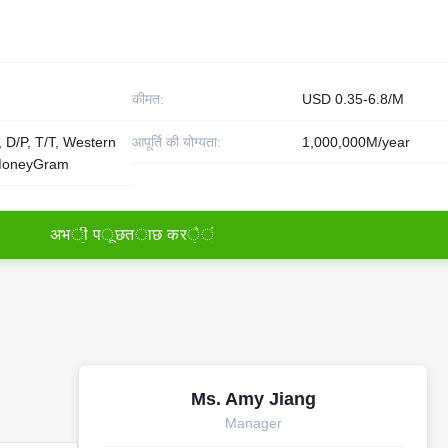
कीमत:
USD 0.35-6.8/M
, D/P, T/T, Western
आपूर्ति की योग्यता:
1,000,000M/year
MoneyGram
अ
भ
ी
प
ू
छ
त
ा
छ
क
र
े
ं
Ms. Amy Jiang
Manager