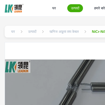
घर
उत्पादों
हमारे बारे 
घर
उत्पादों
खनिज अछूता ताप केबल
NiCr-NiS