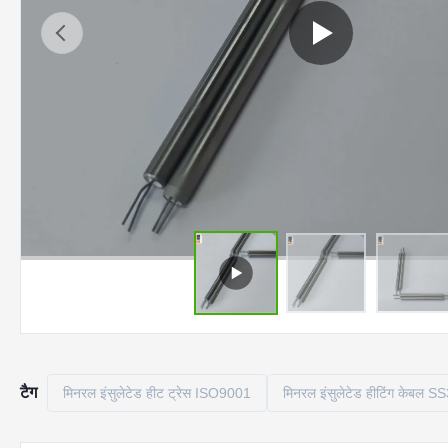
टैग
मिनरल इंसुलेटेड हीट ट्रेस ISO9001
मिनरल इंसुलेटेड हीटिंग केबल S