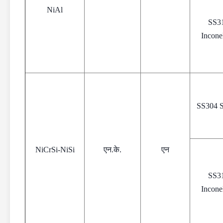
NiAl
SS3
Incone
SS304 
NiCrSi-NiSi
एन.के.
एन
SS3
Incone