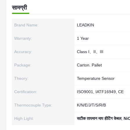
सामग्री
Brand Name:
LEADKIN
Warranty:
1 Year
Accuracy:
Class I、II、III
Package:
Carton. Pallet
Theory:
Temperature Sensor
Certification:
ISO9001, IATF16949, CE
Thermocouple Type:
K/N/E/J/T/S/R/B
High Light:
सटीक तापमान माप हीटिंग केबल
,
NiC