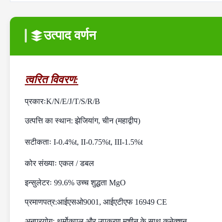
उत्पाद वर्णन
त्वरित विवरण:
प्रकारः
K/N/E/J/T/S/R/B
उत्पत्ति का स्थान: झेजियांग, चीन (महाद्वीप)
सटीकताः I-0.4%t, II-0.75%t, III-1.5%t
कोर संख्याः एकल / डबल
इन्सुलेटरः 99.6% उच्च शुद्धता MgO
प्रमाणपत्र:
आईएसओ9001, आईएटीएफ 16949 CE
अनुप्रयोगः थर्मोकपल और उपकरण मशीन के साथ कनेक्शन