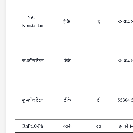
NiCr-
ई.के.
ई
SS304 
Konstantan
फे-कॉन्स्टेंटन
जेके
J
SS304 
कु-कॉन्स्टेंटन
टीके
टी
SS304 
RhPt10-Ph
एसके
एस
इनकोने