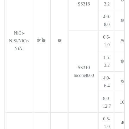
SS316
3.2
4.0-
800
8.0
NiCr-
0.5-
NiSi/NiCr-
के.के.
क
500
1.0
NiAl
1.5-
800
3.2
SS310
Inconel600
4.0-
900
6.4
8.0-
1000
12.7
0.5-
400
1.0