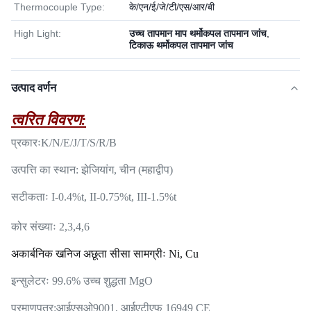
Thermocouple Type:
के/एन/ई/जे/टी/एस/आर/बी
High Light:
उच्च तापमान माप थर्मोकपल तापमान जांच
,
टिकाऊ थर्मोकपल तापमान जांच
उत्पाद वर्णन
त्वरित विवरण:
प्रकारः
K/N/E/J/T/S/R/B
उत्पत्ति का स्थान: झेजियांग, चीन (महाद्वीप)
सटीकताः I-0.4%t, II-0.75%t, III-1.5%t
कोर संख्याः 2,3,4,6
अकार्बनिक खनिज अछूता सीसा सामग्रीः Ni, Cu
इन्सुलेटरः 99.6% उच्च शुद्धता MgO
प्रमाणपत्र:
आईएसओ9001, आईएटीएफ 16949 CE