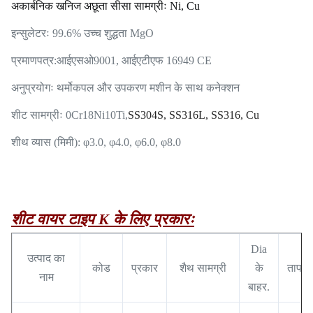
अकार्बनिक खनिज अछूता सीसा सामग्रीः Ni, Cu
इन्सुलेटरः 99.6% उच्च शुद्धता MgO
प्रमाणपत्र:
आईएसओ9001, आईएटीएफ 16949 CE
अनुप्रयोगः थर्मोकपल और उपकरण मशीन के साथ कनेक्शन
शीट सामग्रीः 0Cr18Ni10Ti,
SS304S, SS316L, SS316, Cu
शीथ व्यास (मिमी): φ3.0, φ4.0, φ6.0, φ8.0
शीट वायर टाइप K के लिए प्रकारः
Dia
उत्पाद का
कोड
प्रकार
शैथ सामग्री
के
तापमा
नाम
बाहर.