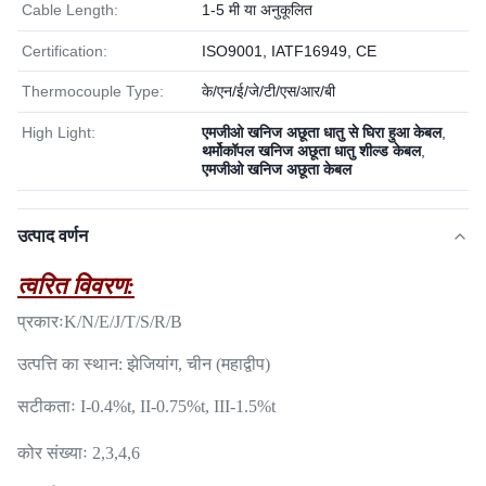
Cable Length:
1-5 मी या अनुकूलित
Certification:
ISO9001, IATF16949, CE
Thermocouple Type:
के/एन/ई/जे/टी/एस/आर/बी
High Light:
एमजीओ खनिज अछूता धातु से घिरा हुआ केबल
,
थर्मोकॉपल खनिज अछूता धातु शील्ड केबल
,
एमजीओ खनिज अछूता केबल
उत्पाद वर्णन
त्वरित विवरण:
प्रकारः
K/N/E/J/T/S/R/B
उत्पत्ति का स्थान: झेजियांग, चीन (महाद्वीप)
सटीकताः I-0.4%t, II-0.75%t, III-1.5%t
कोर संख्याः 2,3,4,6