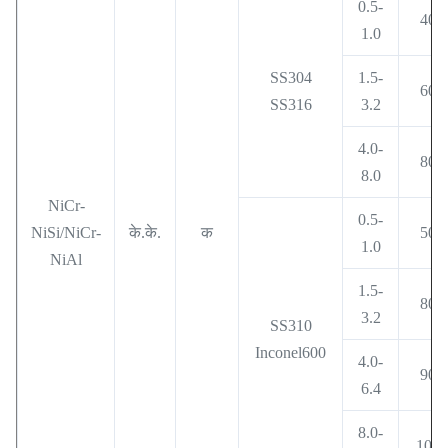
0.5-
400
1.0
SS304
1.5-
600
SS316
3.2
4.0-
800
8.0
NiCr-
0.5-
NiSi/NiCr-
के.के.
क
500
1.0
NiAl
1.5-
800
3.2
SS310
Inconel600
4.0-
900
6.4
8.0-
1000