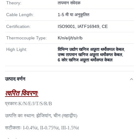
Theory:
तापमान संवेदक
Cable Length:
1-5 मी या अनुकूलित
Certification:
ISO9001, IATF16949, CE
Thermocouple Type:
K/n/e/j/t/s/r/b
High Light:
विभिन्न उद्योग खनिज अछूता थर्मोकपल केबल
,
उच्च तापमान खनिज अछूता थर्मोकप्ल केबल
,
6 कोर खनिज अछूता थर्मोकप्ल केबल
उत्पाद वर्णन
त्वरित विवरण:
प्रकारः
K/N/E/J/T/S/R/B
उत्पत्ति का स्थान: झेजियांग, चीन (महाद्वीप)
सटीकताः I-0.4%t, II-0.75%t, III-1.5%t