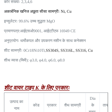
कोर संख्याः 2,3,4,6
अकार्बनिक खनिज अछूता सीसा सामग्रीः Ni, Cu
इन्सुलेटरः 99.6% उच्च शुद्धता MgO
प्रमाणपत्र:
आईएसओ9001, आईएटीएफ 16949 CE
अनुप्रयोगः थर्मोकपल और उपकरण मशीन के साथ कनेक्शन
शीट सामग्रीः 0Cr18Ni10Ti,
SS304S, SS316L, SS316, Cu
शीथ व्यास (मिमी): φ3.0, φ4.0, φ6.0, φ8.0
शीट वायर टाइप K के लिए प्रकारः
Dia
उत्पाद का
कोड
प्रकार
शैथ सामग्री
के
तापमा
नाम
बाहर.