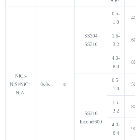
0.5-
400
1.0
SS304
1.5-
600
SS316
3.2
4.0-
800
8.0
NiCr-
0.5-
NiSi/NiCr-
के.के.
क
500
1.0
NiAl
1.5-
800
3.2
SS310
Inconel600
4.0-
900
6.4