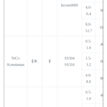
Inconel600
4.0-
900
6.4
8.0-
1000
12.7
0.5-
400
1.0
NiCr-
SS304
1.5-
ई.के.
ई
600
Konstantan
SS316
3.2
4.0-
800
8.0
0.5-
400
1.0