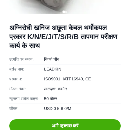
अग्निरोधी खनिज अछूता केबल थर्मोकपल
प्रकार K/N/E/J/T/S/R/B तापमान परीक्षण
कार्य के साथ
उत्पत्ति का स्थान:
निंगबो चीन
ब्रांड नाम:
LEADKIN
प्रमाणन:
ISO9001, IATF16949, CE
मॉडल नंबर:
लालकृष्ण कश्मीर
न्यूनतम आदेश मात्रा:
50 मीटर
कीमत:
USD 0.5-6.0/M
अभी पूछताछ करें