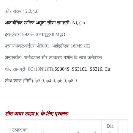
कोर संख्याः 2,3,4,6
अकार्बनिक खनिज अछूता सीसा सामग्रीः Ni, Cu
इन्सुलेटरः 99.6% उच्च शुद्धता MgO
प्रमाणपत्र:
आईएसओ9001, आईएटीएफ 16949 CE
अनुप्रयोगः थर्मोकपल और उपकरण मशीन के साथ कनेक्शन
शीट सामग्रीः 0Cr18Ni10Ti,
SS304S, SS316L, SS316, Cu
शीथ व्यास (मिमी): φ3.0, φ4.0, φ6.0, φ8.0
शीट वायर टाइप K के लिए प्रकारः
Dia
उत्पाद का