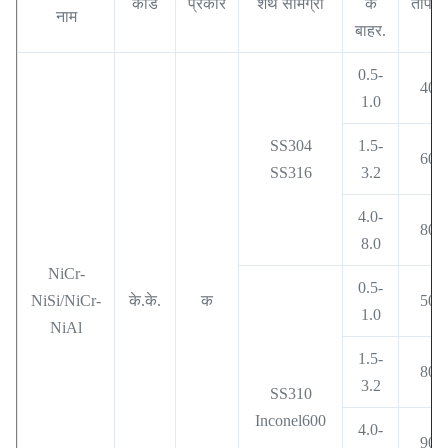
कोड
प्रकार
शैथ सामग्री
के
तापमा
नाम
बाहर.
0.5-
400
1.0
SS304
1.5-
600
SS316
3.2
4.0-
800
8.0
NiCr-
0.5-
NiSi/NiCr-
के.के.
क
500
1.0
NiAl
1.5-
800
3.2
SS310
Inconel600
4.0-
900