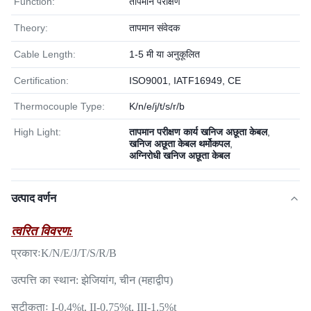
Function:
तापमान परीक्षण
Theory:
तापमान संवेदक
Cable Length:
1-5 मी या अनुकूलित
Certification:
ISO9001, IATF16949, CE
Thermocouple Type:
K/n/e/j/t/s/r/b
High Light:
तापमान परीक्षण कार्य खनिज अछूता केबल
,
खनिज अछूता केबल थर्मोकपल
,
अग्निरोधी खनिज अछूता केबल
उत्पाद वर्णन
त्वरित विवरण:
प्रकारः
K/N/E/J/T/S/R/B
उत्पत्ति का स्थान: झेजियांग, चीन (महाद्वीप)
सटीकताः I-0.4%t, II-0.75%t, III-1.5%t