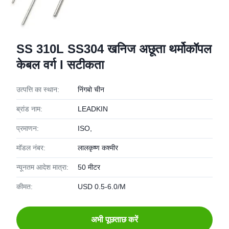
SS 310L SS304 खनिज अछूता थर्मोकॉपल
केबल वर्ग I सटीकता
उत्पत्ति का स्थान:
निंगबो चीन
ब्रांड नाम:
LEADKIN
प्रमाणन:
ISO,
मॉडल नंबर:
लालकृष्ण कश्मीर
न्यूनतम आदेश मात्रा:
50 मीटर
कीमत:
USD 0.5-6.0/M
अभी पूछताछ करें