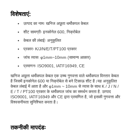
विशेषताएं:
उत्पाद का नामः खनिज अछूता थर्मोकपल केबल
शीट सामग्रीः इनकोनेल 600, निक्रोबेल
केबल की लंबाईः अनुकूलित
प्रकारः K/J/N/E/T/PT100 प्रकार
जांच व्यासः φ1mm~10mm (सामान्य आकार)
प्रमाणनः ISO9001, IATF16949, CE
खनिज अछूता थर्मोकपल केबल एक उच्च गुणवत्ता वाले थर्मोकपल विस्तार केबल
है जिसमें इनकोनेल 600 या निक्रोबेल से बने टिकाऊ शीट है।यह अनुकूलित
केबल लंबाई में आता है और φ1mm ~ 10mm से व्यास के साथ K / J / N /
E / T / PT100 प्रकार के थर्मोकपल जांच का समर्थन करता है. उत्पाद
ISO9001, IATF16949 और CE द्वारा प्रमाणित है, जो इसकी गुणवत्ता और
विश्वसनीयता सुनिश्चित करता है।
तकनीकी मापदंडः