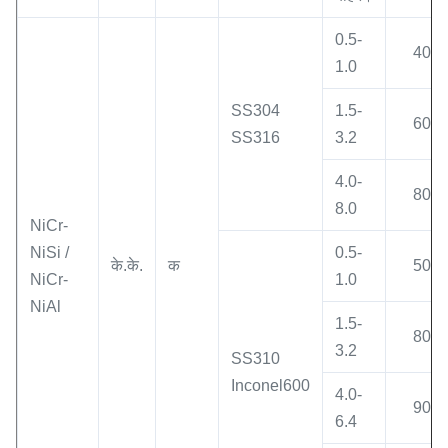
0.5-
400
1.0
SS304
1.5-
600
SS316
3.2
4.0-
800
8.0
NiCr-
NiSi /
0.5-
के.के.
क
500
NiCr-
1.0
NiAl
1.5-
800
3.2
SS310
Inconel600
4.0-
900
6.4