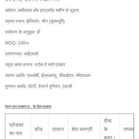
आवेदन: थर्मोकपल और इंस्ट्रूमेंट मशीन से जुड़ना
उद्गम-स्थान: झेजियांग, चीन (मुख्यभूमि)
पर्यावरण के अनुकूल: हाँ
MOQ: 100m
प्रमाणपत्र: आईएसओ
नमूना समय बनाना: स्टॉक में सभी प्रकार
व्यापार अवधि: एफओबी, ईएसडब्ल्यू, सीआईएफ, सीएफआर
भुगतान अवधि: टी/टी,
वेस्टर्न यूनियन
, एल/सी
म्यान तार प्रकार K . के लिए प्रकार
दीया
प्रोडक्ट
कोड
प्रकार
शेथ सामग्री
के
तापमान
का नाम
बाहर।