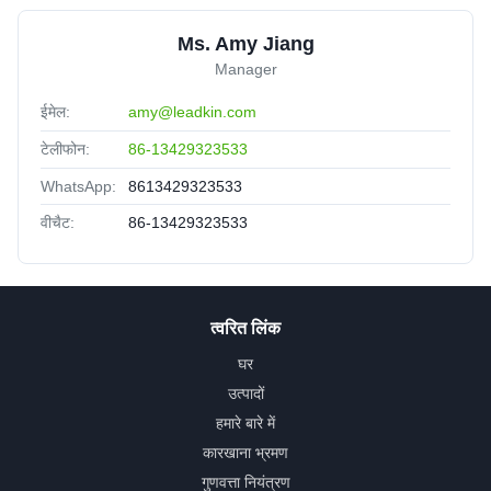
Ms. Amy Jiang
Manager
ईमेल:
amy@leadkin.com
टेलीफोन:
86-13429323533
WhatsApp:
8613429323533
वीचैट:
86-13429323533
त्वरित लिंक
घर
उत्पादों
हमारे बारे में
कारखाना भ्रमण
गुणवत्ता नियंत्रण