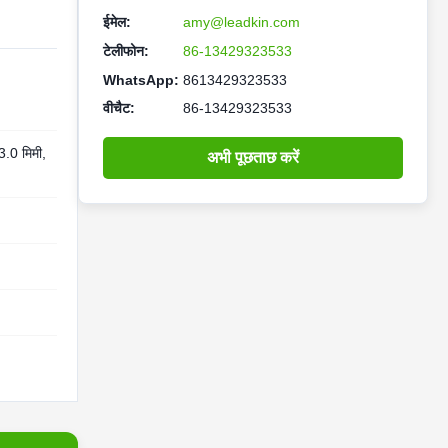
ईमेल:
amy@leadkin.com
टेलीफोन:
86-13429323533
WhatsApp:
8613429323533
वीचैट:
86-13429323533
3.0 मिमी,
अभी पूछताछ करें