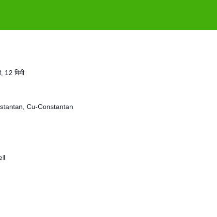
ी, 12 मिमी
nstantan, Cu-Constantan
ll