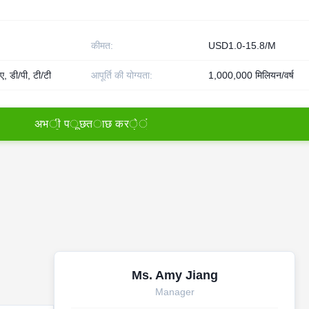
कीमत:
USD1.0-15.8/M
ए, डी/पी, टी/टी
आपूर्ति की योग्यता:
1,000,000 मिलियन/वर्ष
अ
भ
ी
प
ू
छ
त
ा
छ
क
र
े
ं
Ms. Amy Jiang
Manager