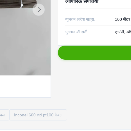
व्यापारिक संपत्तियाँ
न्यूनतम आदेश मात्रा:
100 मीटर
भुगतान की शर्तें:
एल/सी, डी/
ेबल
Inconel 600 rtd pt100 केबल