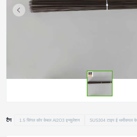
टैग
1.5 सिंगल कोर केबल Al2O3 इन्सुलेशन
SUS304 टाइप ई थर्मोकपल क