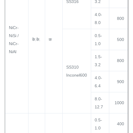
SS316
3.2
4.0-
800
8.0
NiCr-
NiSi /
0.5-
के.के.
क
500
NiCr-
1.0
NiAl
1.5-
800
3.2
SS310
Inconel600
4.0-
900
6.4
8.0-
1000
12.7
0.5-
400
1.0