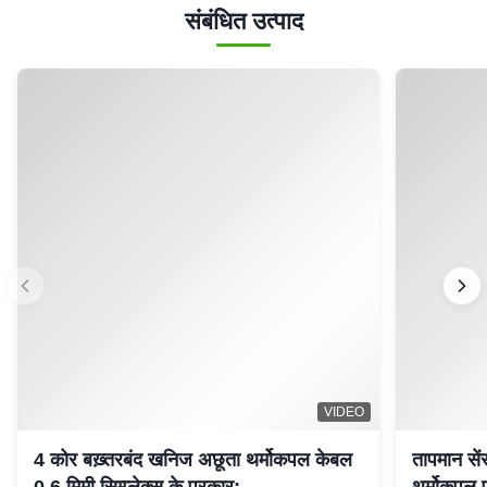
और हम बेहतर करेंगे।
टैग
पावर केबल शीथ MgO 99.6
J टाइप थर्मोकपल केबल SS310S
सिम्पलेक्स डुप्लेक्स इंसुलेटेड हीटिंग वायर
संबंधित उत्पाद