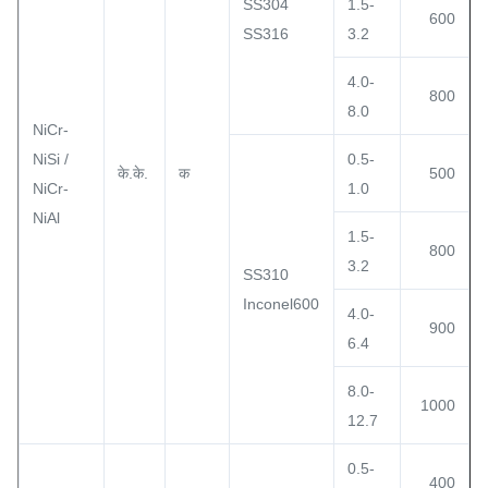
SS304
1.5-
600
SS316
3.2
4.0-
800
8.0
NiCr-
NiSi /
0.5-
के.के.
क
500
NiCr-
1.0
NiAl
1.5-
800
3.2
SS310
Inconel600
4.0-
900
6.4
8.0-
1000
12.7
0.5-
400