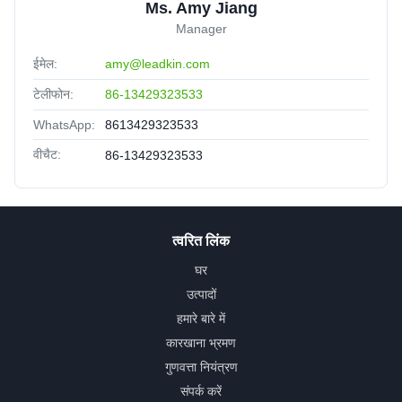
Ms. Amy Jiang
Manager
ईमेल:
amy@leadkin.com
टेलीफोन:
86-13429323533
WhatsApp:
8613429323533
वीचैट:
86-13429323533
त्वरित लिंक
घर
उत्पादों
हमारे बारे में
कारखाना भ्रमण
गुणवत्ता नियंत्रण
संपर्क करें