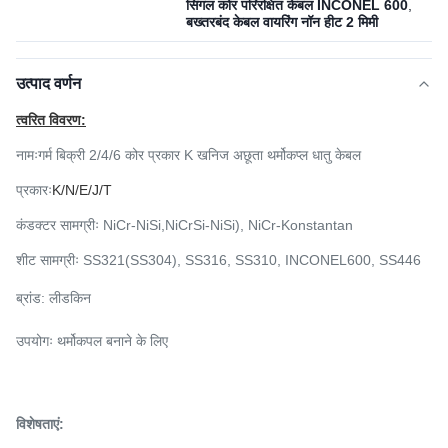
सिंगल कोर परिरक्षित केबल INCONEL 600
,
बख्तरबंद केबल वायरिंग नॉन हीट 2 मिमी
उत्पाद वर्णन
त्वरित विवरण:
नामः
गर्म बिक्री 2/4/6 कोर प्रकार K खनिज अछूता थर्मोकप्ल धातु केबल
प्रकारः
K/N/E/J/T
कंडक्टर सामग्रीः NiCr-NiSi,
NiCrSi-NiSi), NiCr-Konstantan
शीट सामग्रीः SS321(SS304), SS316, SS310, INCONEL600, SS446
ब्रांड: लीडकिन
उपयोगः थर्मोकपल बनाने के लिए
विशेषताएं: