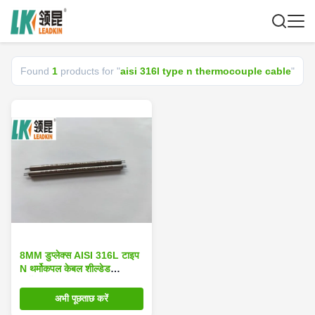
Found
1
products for "
aisi 316l type n thermocouple cable
"
8MM डुप्लेक्स AISI 316L टाइप
N थर्मोकपल केबल शील्डेड
थर्मोकपल MI
अभी पूछताछ करें