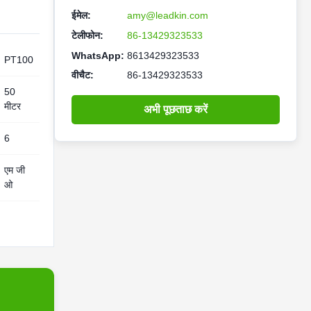
ईमेल:
amy@leadkin.com
टेलीफोन:
86-13429323533
WhatsApp:
8613429323533
PT100
वीचैट:
86-13429323533
50
मीटर
अभी पूछताछ करें
6
एम जी
ओ