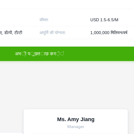
कीमत:
USD 1.5-6.5/M
ए, डी/पी, टी/टी
आपूर्ति की योग्यता:
1,000,000 मिलियन/वर्ष
अ
भ
ी
प
ू
छ
त
ा
छ
क
र
े
ं
Ms. Amy Jiang
Manager