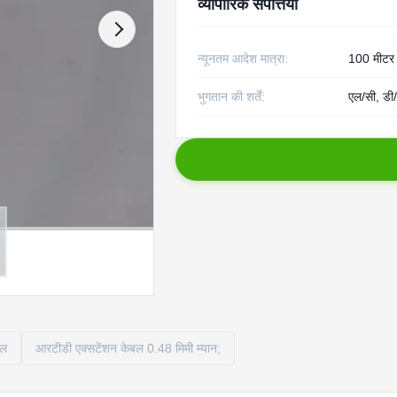
व्यापारिक संपत्तियाँ
न्यूनतम आदेश मात्रा:
100 मीटर
भुगतान की शर्तें:
एल/सी, डी/
बल
आरटीडी एक्सटेंशन केबल 0.48 मिमी म्यान;