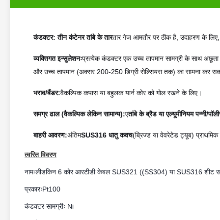
कंडक्टर:
तीन कंटेनर तांबे के तार
तार गेज आमतौर पर ठीक है, उदाहरण के ल
व्यक्तिगत इन्सुलेशनः
प्रत्येक कंडक्टर एक उच्च तापमान सामग्री के साथ अछूता ह
और उच्च तापमान (अक्सर 200-250 डिग्री सेल्सियस तक) का सामना कर सक
भराव/बैंडर:
वैकल्पिक कपास या बहुलक यार्न कोर को गोल रखने के लिए।
समग्र ढाल (वैकल्पिक लेकिन सामान्य):
ए
तांबे के ब्रैड या एल्यूमीनियम पन्नी/पॉल
बाहरी आवरण:
अंतिम
SUS316 धातु कवच
(ब्रिज्ड या वेवरेटेड ट्यूब) प्राथमिक
त्वरित विवरण
नामः
लीडकिन 6 कोर आरटीडी केबल SUS321 ((SS304) या SUS316 शीट साम
प्रकारः
Pt100
कंडक्टर सामग्रीः Ni