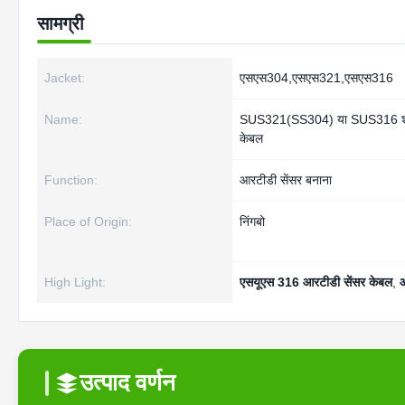
सामग्री
Jacket:
एसएस304,एसएस321,एसएस316
Name:
SUS321(SS304) या SUS316 शीथ 
केबल
Function:
आरटीडी सेंसर बनाना
Place of Origin:
निंगबो
High Light:
एसयूएस 316 आरटीडी सेंसर केबल
,
आ
उत्पाद वर्णन